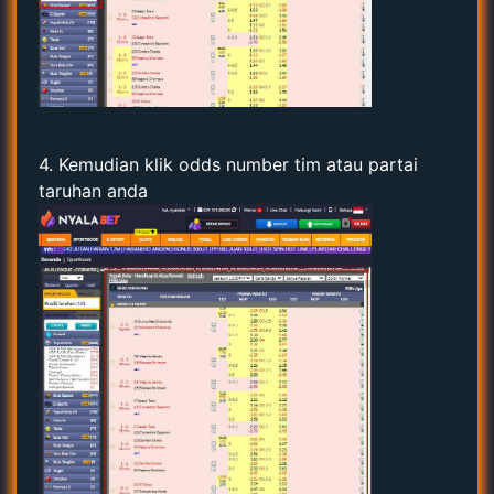
4. Kemudian klik odds number tim atau partai
taruhan anda