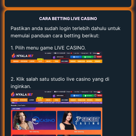
CARA BETTING LIVE CASINO
Pastikan anda sudah login terlebih dahulu untuk
memulai panduan cara betting berikut:
1. Pilih menu game LIVE CASINO.
2. Klik salah satu studio live casino yang di
inginkan.