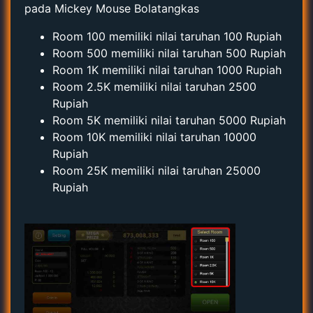
pada Mickey Mouse Bolatangkas
Room 100 memiliki nilai taruhan 100 Rupiah
Room 500 memiliki nilai taruhan 500 Rupiah
Room 1K memiliki nilai taruhan 1000 Rupiah
Room 2.5K memiliki nilai taruhan 2500
Rupiah
Room 5K memiliki nilai taruhan 5000 Rupiah
Room 10K memiliki nilai taruhan 10000
Rupiah
Room 25K memiliki nilai taruhan 25000
Rupiah