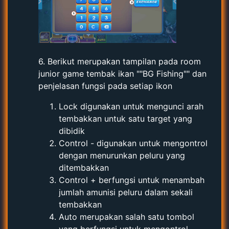
6. Berikut merupakan tampilan pada room
junior game tembak ikan ""BG Fishing"" dan
penjelasan fungsi pada setiap ikon
Lock digunakan untuk mengunci arah
tembakkan untuk satu target yang
dibidik
Control - digunakan untuk mengontrol
dengan menurunkan peluru yang
ditembakkan
Control + berfungsi untuk menambah
jumlah amunisi peluru dalam sekali
tembakkan
Auto merupakan salah satu tombol
yang berfungsi untuk mengontrol