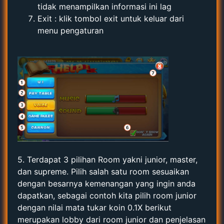
tidak menampilkan informasi ini lag
Exit : klik tombol exit untuk keluar dari
menu pengaturan
5. Terdapat 3 pilihan Room yakni junior, master,
dan supreme. Pilih salah satu room sesuaikan
dengan besarnya kemenangan yang ingin anda
dapatkan, sebagai contoh kita pilih room junior
dengan nilai mata tukar koin 0.1X berikut
merupakan lobby dari room junior dan penjelasan