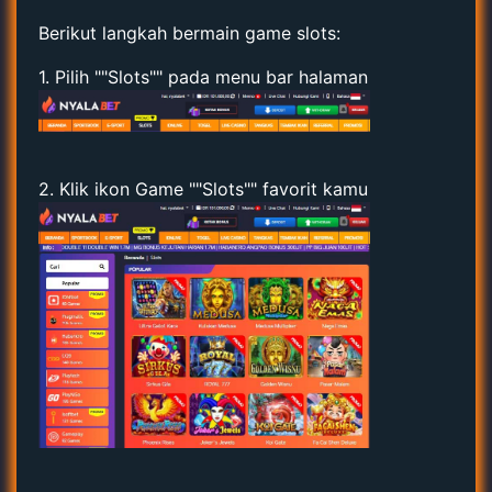
Berikut langkah bermain game slots:
1. Pilih ""Slots"" pada menu bar halaman
2. Klik ikon Game ""Slots"" favorit kamu