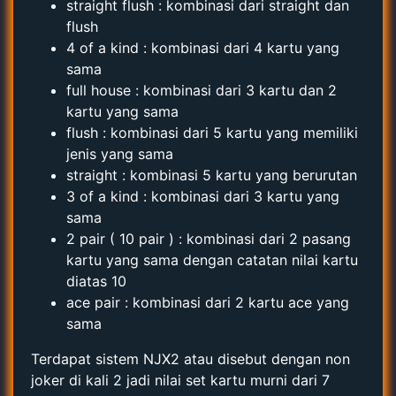
straight flush : kombinasi dari straight dan
flush
4 of a kind : kombinasi dari 4 kartu yang
sama
full house : kombinasi dari 3 kartu dan 2
kartu yang sama
flush : kombinasi dari 5 kartu yang memiliki
jenis yang sama
straight : kombinasi 5 kartu yang berurutan
3 of a kind : kombinasi dari 3 kartu yang
sama
2 pair ( 10 pair ) : kombinasi dari 2 pasang
kartu yang sama dengan catatan nilai kartu
diatas 10
ace pair : kombinasi dari 2 kartu ace yang
sama
Terdapat sistem NJX2 atau disebut dengan non
joker di kali 2 jadi nilai set kartu murni dari 7