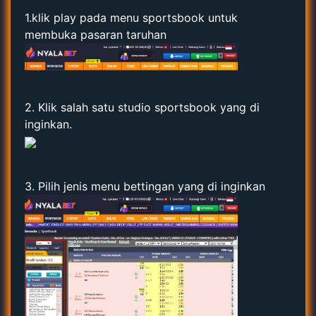
1.klik play pada menu sportsbook untuk
membuka pasaran taruhan
2. Klik salah satu studio sportsbook yang di
inginkan.
3. Pilih jenis menu bettingan yang di inginkan