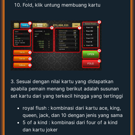
Fold, klik untung membuang kartu
3. Sesuai dengan nilai kartu yang didapatkan
apabila pemain menang berikut adalah susunan
set kartu dari yang terkecil hingga yang tertinggi
royal flush : kombinasi dari kartu ace, king,
queen, jack, dan 10 dengan jenis yang sama
5 of a kind : kombinasi dari four of a kind
dan kartu joker