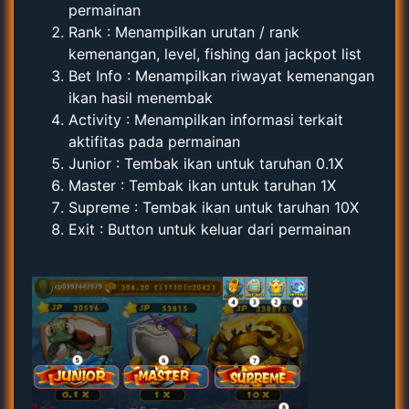
permainan
Rank : Menampilkan urutan / rank
kemenangan, level, fishing dan jackpot list
Bet Info : Menampilkan riwayat kemenangan
ikan hasil menembak
Activity : Menampilkan informasi terkait
aktifitas pada permainan
Junior : Tembak ikan untuk taruhan 0.1X
Master : Tembak ikan untuk taruhan 1X
Supreme : Tembak ikan untuk taruhan 10X
Exit : Button untuk keluar dari permainan