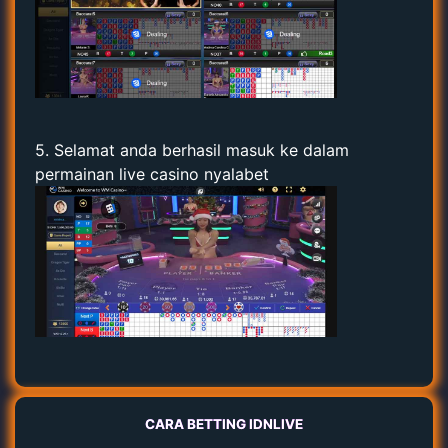
5. Selamat anda berhasil masuk ke dalam
permainan live casino nyalabet
CARA BETTING IDNLIVE