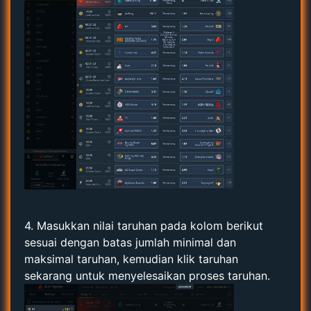
4. Masukkan nilai taruhan pada kolom berikut
sesuai dengan batas jumlah minimal dan
maksimal taruhan, kemudian klik taruhan
sekarang untuk menyelesaikan proses taruhan.