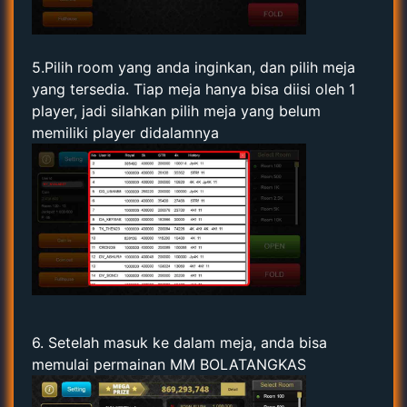
5.Pilih room yang anda inginkan, dan pilih meja
yang tersedia. Tiap meja hanya bisa diisi oleh 1
player, jadi silahkan pilih meja yang belum
memiliki player didalamnya
6. Setelah masuk ke dalam meja, anda bisa
memulai permainan MM BOLATANGKAS