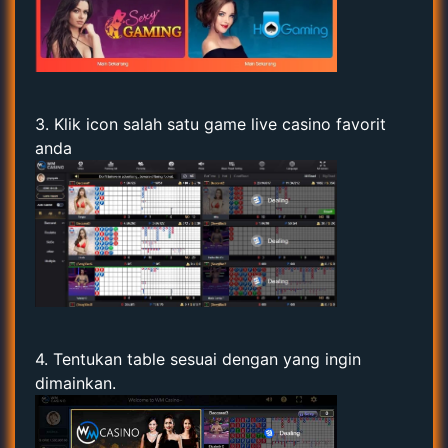
3. Klik icon salah satu game live casino favorit
anda
4. Tentukan table sesuai dengan yang ingin
dimainkan.