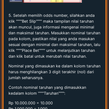
5. Setelah memilih odds number, silahkan anda
klik """"Bet Slip"""" maka tampilan nilai taruhan
akan muncul, juga informasi mengenai minimal
dan maksimal taruhan. Masukkan nominal taruhan
pada kolom, pastikan nilai yang anda masukan
sesuai dengan minimal dan maksimal taruhan, lalu
klik """"Place Bet"""" untuk melanjutkan taruhan
dan klik batal untuk merubah nilai taruhan.
Nominal yang dimasukan ke dalam kolom taruhan
harus menghilangkan 3 digit terakhir (nol) dari
jumlah seharusnya.
Contoh nominal taruhan yang dimasukkan
kedalam kolom """"Taruhan"""":
Rp 10.000.000 = 10.000
Rp 1.000.000 = 1.000